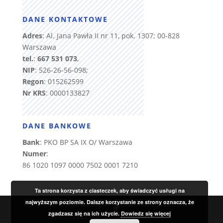
DANE KONTAKTOWE
Adres
: Al. Jana Pawła II nr 11, pok. 1307; 00-828
Warszawa
tel.
:
667 531 073
,
NIP
: 526-26-56-098;
Regon
: 015262599
Nr KRS
: 0000133827
DANE BANKOWE
Bank
: PKO BP SA IX O/ Warszawa
Numer
:
86 1020 1097 0000 7502 0001 7210
Ta strona korzysta z ciasteczek, aby świadczyć usługi na
najwyższym poziomie. Dalsze korzystanie ze strony oznacza, że
zgadzasz się na ich użycie.
Dowiedz się więcej