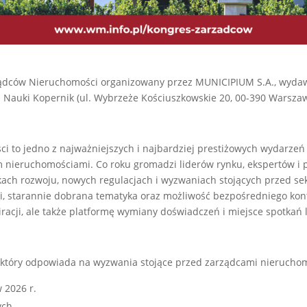
ządców Nieruchomości organizowany przez MUNICIPIUM S.A., wydaw
m Nauki Kopernik (ul. Wybrzeże Kościuszkowskie 20, 00-390 Warszaw
i to jedno z najważniejszych i najbardziej prestiżowych wydarze
nieruchomościami. Co roku gromadzi liderów rynku, ekspertów i prz
nkach rozwoju, nowych regulacjach i wyzwaniach stojących przed s
ji, starannie dobrana tematyka oraz możliwość bezpośredniego kon
spiracji, ale także platformę wymiany doświadczeń i miejsce spotka
 który odpowiada na wyzwania stojące przed zarządcami nieruchom
 2026 r.
ych