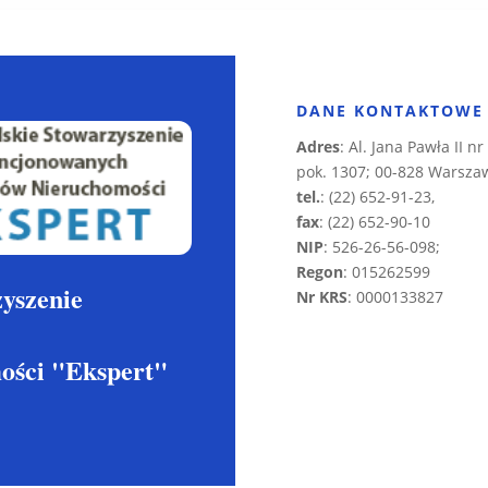
DANE KONTAKTOWE
Adres
: Al. Jana Pawła II nr
pok. 1307; 00-828 Warsza
tel.
: (22) 652-91-23,
fax
: (22) 652-90-10
NIP
: 526-26-56-098;
Regon
: 015262599
yszenie
Nr KRS
: 0000133827
ości "Ekspert"