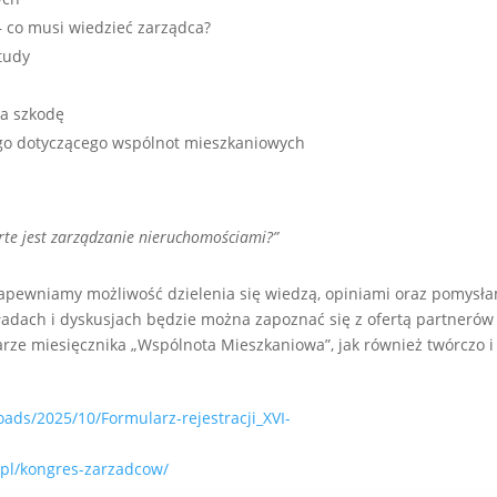
 co musi wiedzieć zarządca?
tudy
a szkodę
go dotyczącego wspólnot mieszkaniowych
rte jest zarządzanie nieruchomościami?”
apewniamy możliwość dzielenia się wiedzą, opiniami oraz pomysła
dach i dyskusjach będzie można zapoznać się z ofertą partnerów 
ze miesięcznika „Wspólnota Mieszkaniowa”, jak również twórczo i 
oads/2025/10/Formularz-rejestracji_XVI-
.pl/kongres-zarzadcow/