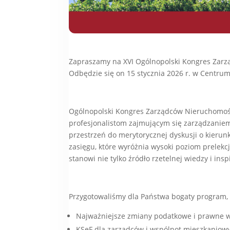
Zapraszamy na XVI Ogólnopolski Kongres Zar
Odbędzie się on 15 stycznia 2026 r. w Centru
Ogólnopolski Kongres Zarządców Nieruchomośc
profesjonalistom zajmującym się zarządzaniem 
przestrzeń do merytorycznej dyskusji o kieru
zasięgu, które wyróżnia wysoki poziom prelekc
stanowi nie tylko źródło rzetelnej wiedzy i in
Przygotowaliśmy dla Państwa bogaty program,
Najważniejsze zmiany podatkowe i prawne w
KSeF dla zarządców i wspólnot mieszkaniow