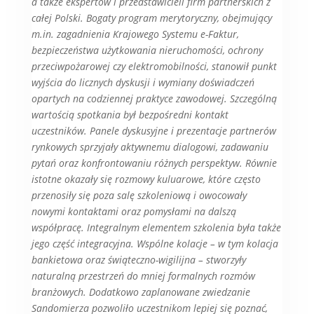
a także ekspertów i przedstawicieli firm partnerskich z
całej Polski. Bogaty program merytoryczny, obejmujący
m.in. zagadnienia Krajowego Systemu e-Faktur,
bezpieczeństwa użytkowania nieruchomości, ochrony
przeciwpożarowej czy elektromobilności, stanowił punkt
wyjścia do licznych dyskusji i wymiany doświadczeń
opartych na codziennej praktyce zawodowej. Szczególną
wartością spotkania był bezpośredni kontakt
uczestników. Panele dyskusyjne i prezentacje partnerów
rynkowych sprzyjały aktywnemu dialogowi, zadawaniu
pytań oraz konfrontowaniu różnych perspektyw. Równie
istotne okazały się rozmowy kuluarowe, które często
przenosiły się poza salę szkoleniową i owocowały
nowymi kontaktami oraz pomysłami na dalszą
współpracę. Integralnym elementem szkolenia była także
jego część integracyjna. Wspólne kolacje – w tym kolacja
bankietowa oraz świąteczno-wigilijna – stworzyły
naturalną przestrzeń do mniej formalnych rozmów
branżowych. Dodatkowo zaplanowane zwiedzanie
Sandomierza pozwoliło uczestnikom lepiej się poznać,