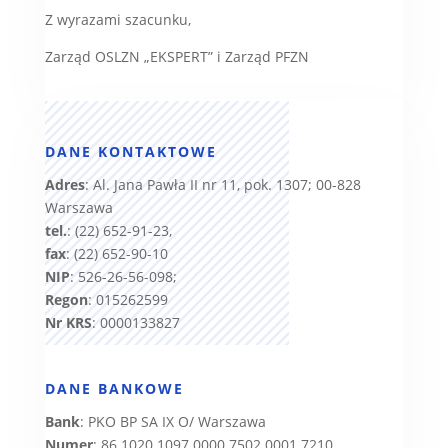
Z wyrazami szacunku,
Zarząd OSLZN „EKSPERT” i Zarząd PFZN
DANE KONTAKTOWE
Adres
: Al. Jana Pawła II nr 11, pok. 1307; 00-828
Warszawa
tel.
: (22) 652-91-23,
fax
: (22) 652-90-10
NIP
: 526-26-56-098;
Regon
: 015262599
Nr KRS
: 0000133827
DANE BANKOWE
Bank
: PKO BP SA IX O/ Warszawa
Numer
: 86 1020 1097 0000 7502 0001 7210